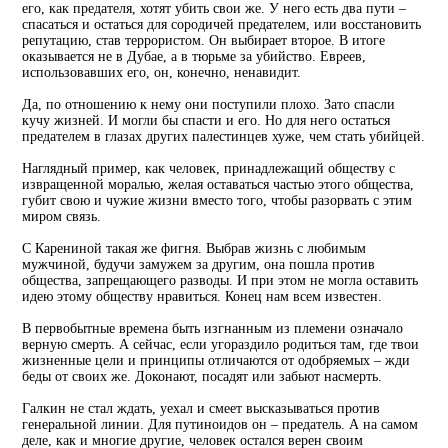
его, как предателя, хотят убить свои же. У него есть два пути –
спасаться и остаться для сородичей предателем, или восстановить
репутацию, став террористом. Он выбирает второе. В итоге
оказывается не в Дубае, а в тюрьме за убийство. Евреев,
использовавших его, он, конечно, ненавидит.
Да, по отношению к нему они поступили плохо. Зато спасли
кучу жизней. И могли бы спасти и его. Но для него остаться
предателем в глазах других палестинцев хуже, чем стать убийцей.
Наглядный пример, как человек, принадлежащий обществу с
извращенной моралью, желая оставаться частью этого общества,
губит свою и чужие жизни вместо того, чтобы разорвать с этим
миром связь.
С Карениной такая же фигня. Выбрав жизнь с любимым
мужчиной, будучи замужем за другим, она пошла против
общества, запрещающего разводы. И при этом не могла оставить
идею этому обществу нравиться. Конец нам всем известен.
В первобытные времена быть изгнанным из племени означало
верную смерть. А сейчас, если угораздило родиться там, где твои
жизненные цели и принципы отличаются от одобряемых – жди
беды от своих же. Доконают, посадят или забьют насмерть.
Галкин не стал ждать, уехал и смеет высказываться против
генеральной линии. Для путиноидов он – предатель. А на самом
деле, как и многие другие, человек остался верен своим